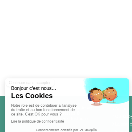
Laurence Cros Praticienne Méthode de
Accueil
Libération des Cuirasses ©
Qui suis-
Praticien Psychocorporel Toulouse
La séan
54 rue Luchet
Infos pra