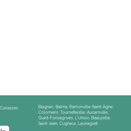
Blagnac, Balma, Ramonville-Saint-Agne,
Cuirasses
Colomiers, Tournefeuille, Aucamville,
Quint-Fonsegrives, L'Union, Beauzelle,
Saint-Jean, Cugnaux, Launaguet