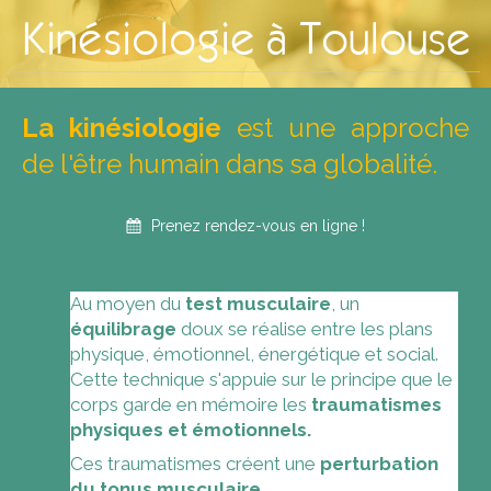
Kinésiologie à Toulouse
La kinésiologie
est une approche
de l'être humain dans sa globalité.
Prenez rendez-vous en ligne !
Au moyen du
test musculaire
, un
équilibrage
doux se réalise entre les plans
physique, émotionnel, énergétique et social.
Cette technique s'appuie sur le principe que le
corps garde en mémoire les
traumatismes
physiques et émotionnels.
Ces traumatismes créent une
perturbation
du tonus musculaire.