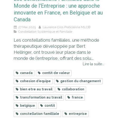
Monde de l'Entreprise : une approche
innovante en France, en Belgique et au
Canada
27 Mai 2025
Laurence Cros Praticienne MLC©
Constellation Systémique et Familiale
Les constellations familiales, une méthode
thérapeutique développée par Bert
Hellinger, ont trouvé leur place dans le
monde de l'entreprise, offrant des solu...
Lire la suite...
canada
conflit de valeur
cohesion d'equipe
gestion du changement
bien etre au travail
collaboration
transformation au travail
france
belgique
conflit
constellation familliale
entreprise