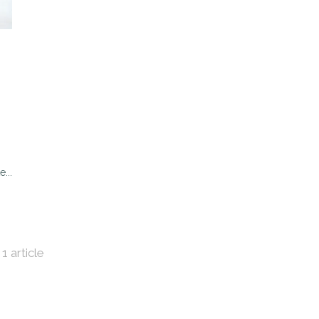
e...
1 article