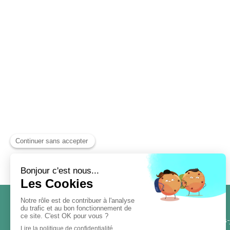
Laurence Cros Praticienne Méthode de
Accueil
Libération des Cuirasses ©
Qui suis-
Praticien Psychocorporel Toulouse