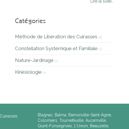
Lire la suite...
Catégories
Méthode de Libération des Cuirasses
(9)
Constellation Systémique et Familiale
(1)
Nature-Jardinage
(1)
Kinésiologie
(1)
Blagnac, Balma, Ramonville-Saint-Agne,
Cuirasses
Colomiers, Tournefeuille, Aucamville,
Quint-Fonsegrives, L'Union, Beauzelle,