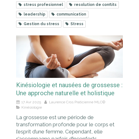
stress profesionnel
resolution de conflits
leadership
communication
Gestion du stress
Stress
Kinésiologie et nausées de grossesse :
Une approche naturelle et holistique
17 Avr 2025
Laurence Cros Praticienne MLC©
Kinésiologie
La grossesse est une période de
transformation profonde pour le corps et
l’esprit d’une femme. Cependant, elle
s’accompagne parfois d’inconforts,