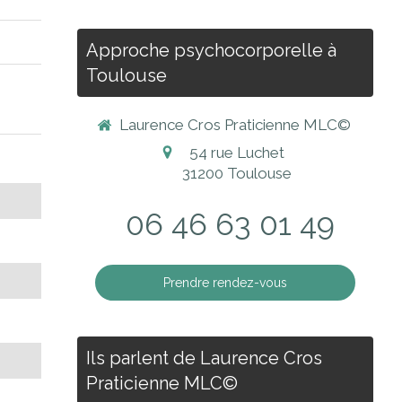
Approche psychocorporelle à
Toulouse
Laurence Cros Praticienne MLC©
54 rue Luchet
31200
Toulouse
06 46 63 01 49
Prendre rendez-vous
Ils parlent de Laurence Cros
Praticienne MLC©