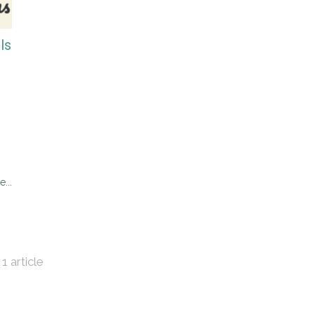
ls
e...
1 article