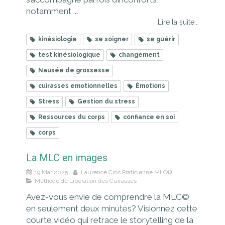
notamment ...
Lire la suite...
kinésiologie
se soigner
se guérir
test kinésiologique
changement
Nausée de grossesse
cuirasses emotionnelles
Émotions
Stress
Gestion du stress
Ressources du corps
confiance en soi
corps
La MLC en images
19 Mar 2025
Laurence Cros Praticienne MLC©
Méthode de Libération des Cuirasses
Avez-vous envie de comprendre la MLC©
en seulement deux minutes? Visionnez cette
courte vidéo qui retrace le storytelling de la