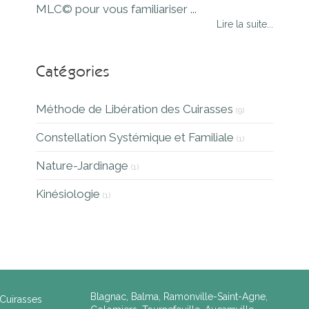
MLC© pour vous familiariser ...
Lire la suite...
Catégories
Méthode de Libération des Cuirasses
(9)
Constellation Systémique et Familiale
(1)
Nature-Jardinage
(1)
Kinésiologie
(1)
Blagnac, Balma, Ramonville-Saint-Agne,
Cuirasses