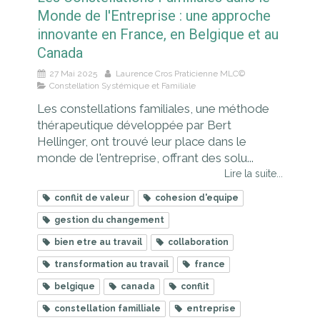
Monde de l'Entreprise : une approche
innovante en France, en Belgique et au
Canada
27 Mai 2025
Laurence Cros Praticienne MLC©
Constellation Systémique et Familiale
Les constellations familiales, une méthode
thérapeutique développée par Bert
Hellinger, ont trouvé leur place dans le
monde de l'entreprise, offrant des solu...
Lire la suite...
conflit de valeur
cohesion d'equipe
gestion du changement
bien etre au travail
collaboration
transformation au travail
france
belgique
canada
conflit
constellation familliale
entreprise