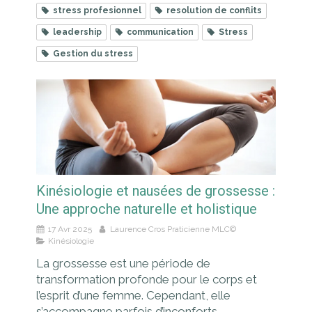
stress profesionnel
resolution de conflits
leadership
communication
Stress
Gestion du stress
Kinésiologie et nausées de grossesse :
Une approche naturelle et holistique
17 Avr 2025
Laurence Cros Praticienne MLC©
Kinésiologie
La grossesse est une période de
transformation profonde pour le corps et
l’esprit d’une femme. Cependant, elle
s’accompagne parfois d’inconforts,