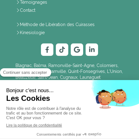
Témoignages
Contact
Méthode de Libération des Cuirasses
Kinesiologie
Blagnac, Balma, Ramonville-Saint-Agne, Colomiers,
Tournefeuille, Aucamville, Quint-Fonsegrives, L'Union,
Beauzelle, Saint-Jean, Cugnaux, Launaguet
Plan du site
Mentions légales
Création et référencement du site par Simplébo
Site partenaire de
Annuaire Thérapeutes